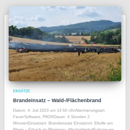
EINSÄTZE
Brandeinsatz – Wald-/Flächenbrand
Datum: 4. Juli 2023 um 14:55 UhrAlarmierungsart:
FeuerSoftware, P8GRDauer: 4 Stunden 2
MinutenEinsatzart: Brandeinsatz Einsatzort: Eltville am
Rhein – Erbach im Rheingau, WacholderhofFahrzeuge: