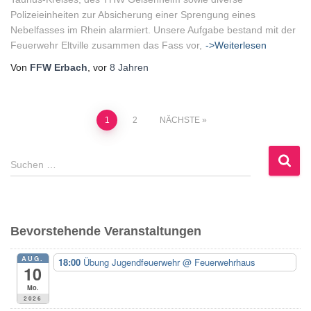
Polizeieinheiten zur Absicherung einer Sprengung eines
Nebelfasses im Rhein alarmiert. Unsere Aufgabe bestand mit der
Feuerwehr Eltville zusammen das Fass vor,
->Weiterlesen
Von
FFW Erbach
, vor
8 Jahren
Seitennummerierung
1
2
NÄCHSTE
der
S
Suchen …
u
Beiträge
c
h
e
Bevorstehende Veranstaltungen
n
n
AUG.
18:00
Übung Jugendfeuerwehr
@ Feuerwehrhaus
a
10
c
Mo.
h
2026