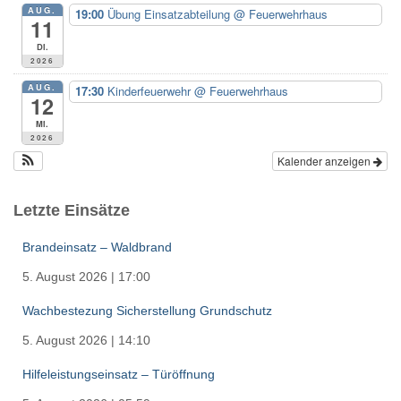
:
AUG.
19:00
Übung Einsatzabteilung
@ Feuerwehrhaus
11
Di.
2026
AUG.
17:30
Kinderfeuerwehr
@ Feuerwehrhaus
12
Mi.
2026
Kalender anzeigen
Letzte Einsätze
Brandeinsatz – Waldbrand
5. August 2026
|
17:00
Wachbestezung Sicherstellung Grundschutz
5. August 2026
|
14:10
Hilfeleistungseinsatz – Türöffnung