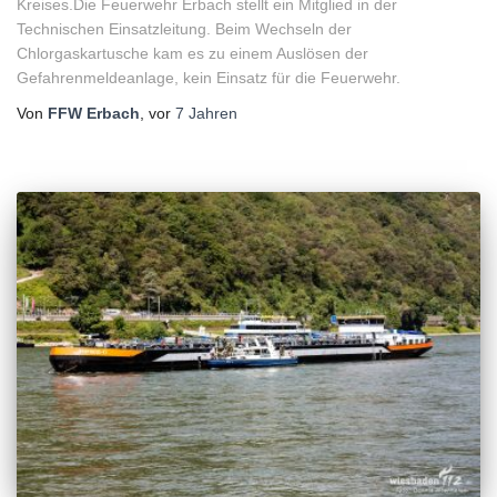
Kreises.Die Feuerwehr Erbach stellt ein Mitglied in der
Technischen Einsatzleitung. Beim Wechseln der
Chlorgaskartusche kam es zu einem Auslösen der
Gefahrenmeldeanlage, kein Einsatz für die Feuerwehr.
Von
FFW Erbach
, vor
7 Jahren