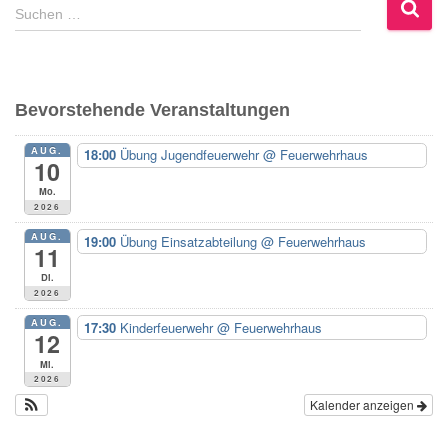
S
Suchen …
u
c
h
e
Bevorstehende Veranstaltungen
n
n
AUG.
18:00
Übung Jugendfeuerwehr
@ Feuerwehrhaus
a
10
c
Mo.
h
2026
:
AUG.
19:00
Übung Einsatzabteilung
@ Feuerwehrhaus
11
Di.
2026
AUG.
17:30
Kinderfeuerwehr
@ Feuerwehrhaus
12
Mi.
2026
Kalender anzeigen