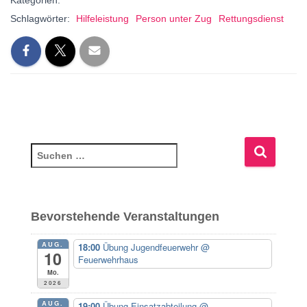
Kategorien:
Schlagwörter:
Hilfeleistung
Person unter Zug
Rettungsdienst
S
u
c
h
e
Bevorstehende Veranstaltungen
n
n
AUG.
18:00
Übung Jugendfeuerwehr
@
10
a
Feuerwehrhaus
c
Mo.
2026
h
:
AUG.
19:00
Übung Einsatzabteilung
@