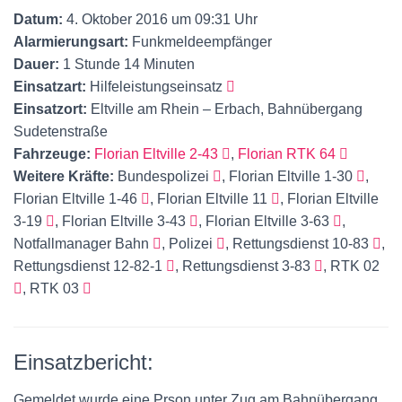
Datum:
4. Oktober 2016 um 09:31 Uhr
Alarmierungsart:
Funkmeldeempfänger
Dauer:
1 Stunde 14 Minuten
Einsatzart:
Hilfeleistungseinsatz
Einsatzort:
Eltville am Rhein – Erbach, Bahnübergang
Sudetenstraße
Fahrzeuge:
Florian Eltville 2-43
,
Florian RTK 64
Weitere Kräfte:
Bundespolizei
, Florian Eltville 1-30
,
Florian Eltville 1-46
, Florian Eltville 11
, Florian Eltville
3-19
, Florian Eltville 3-43
, Florian Eltville 3-63
,
Notfallmanager Bahn
, Polizei
, Rettungsdienst 10-83
,
Rettungsdienst 12-82-1
, Rettungsdienst 3-83
, RTK 02
, RTK 03
Einsatzbericht:
Gemeldet wurde eine Prson unter Zug am Bahnübergang