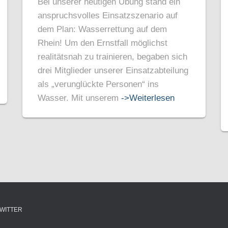
Bei unserer heutigen Übung stand ein
anspruchsvolles Einsatzszenario auf
dem Plan: Wasserrettung auf dem
Rhein! Um den Ernstfall möglichst
realitätsnah zu trainieren, begaben sich
drei Mitglieder unserer Einsatzabteilung
als „verunglückte Personen“ ins
Wasser. Mit unserem
->Weiterlesen
WITTER