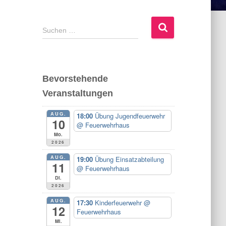
S
Suchen …
u
c
h
e
Bevorstehende
n
Veranstaltungen
n
a
AUG.
c
18:00
Übung Jugendfeuerwehr
10
@ Feuerwehrhaus
h
Mo.
:
2026
AUG.
19:00
Übung Einsatzabteilung
11
@ Feuerwehrhaus
Di.
2026
AUG.
17:30
Kinderfeuerwehr
@
12
Feuerwehrhaus
Mi.