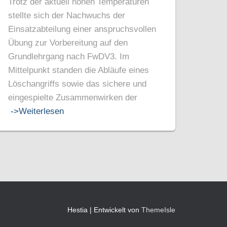
Trotz der aktuell hohen Temperaturen
stellte sich der Nachwuchs der
Einsatzabteilung einer anspruchsvollen
Übung zur Vorbereitung auf den
Grundlehrgang nach FwDV3. Im
Mittelpunkt standen die Abläufe eines
Löschangriffs sowie das sichere und
eingespielte Zusammenwirken der
->Weiterlesen
Hestia | Entwickelt von
ThemeIsle