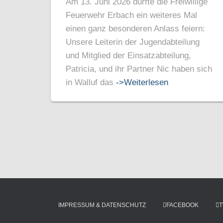
Am 13. Juni 2026 durfte die Freiwillige
Feuerwehr Erbach ein weiteres Mal
einen ganz besonderen Anlass feiern:
Unsere Leiterin der Jugendabteilung
und Mitglied der Einsatzabteilung,
Patricia, und ihr Partner Nic haben sich
in Walluf das
->Weiterlesen
IMPRESSUM & DATENSCHUTZ
FACEBOOK
T