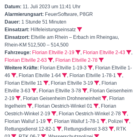
Datum:
11. Juli 2023 um 11:41 Uhr
Alarmierungsart:
FeuerSoftware, P8GR
Dauer:
1 Stunde 51 Minuten
Einsatzart:
Hilfeleistungseinsatz
Einsatzort:
Eltville am Rhein – Erbach im Rheingau,
Rhein-KM 512,500 – 514,500
Fahrzeuge:
Florian Eltville 2-19
,
Florian Eltville 2-43
,
Florian Eltville 2-63
,
Florian Eltville 2-78
Weitere Kräfte:
Florian Eltville 1-19-3
, Florian Eltville 1-
46
, Florian Eltville 1-64
, Florian Eltville 1-78-1
,
Florian Eltville 11
, Florian Eltville 3-19
, Florian
Eltville 3-63
, Florian Eltville 3-78
, Florian Geisenheim
2-19
, Florian Geisenheim Drohneneinheit
, Florian
Ingelheim
, Florian Oestrich-Winkel 01
, Florian
Oestrich-Winkel 2-19
, Florian Oestrich-Winkel 2-78
,
Florian Walluf 1-19
, Florian Walluf 1-78-1
, Polizei
,
Rettungsdienst 12-82-1
, Rettungsdienst 3-83
, RTK
03
, RTK 06-7
, Wasserschutzpolizei