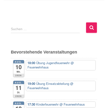
S
Suchen …
u
c
h
e
Bevorstehende Veranstaltungen
n
n
AUG.
18:00
Übung Jugendfeuerwehr
@
a
10
Feuerwehrhaus
c
Mo.
h
2026
:
AUG.
19:00
Übung Einsatzabteilung
@
11
Feuerwehrhaus
Di.
2026
AUG.
17:30
Kinderfeuerwehr
@ Feuerwehrhaus