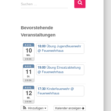
S
Suchen …
u
c
h
e
Bevorstehende
n
Veranstaltungen
n
a
AUG.
c
18:00
Übung Jugendfeuerwehr
10
@ Feuerwehrhaus
h
Mo.
:
2026
AUG.
19:00
Übung Einsatzabteilung
11
@ Feuerwehrhaus
Di.
2026
AUG.
17:30
Kinderfeuerwehr
@
12
Feuerwehrhaus
Mi.
2026
Hinzufügen
Kalender anzeigen