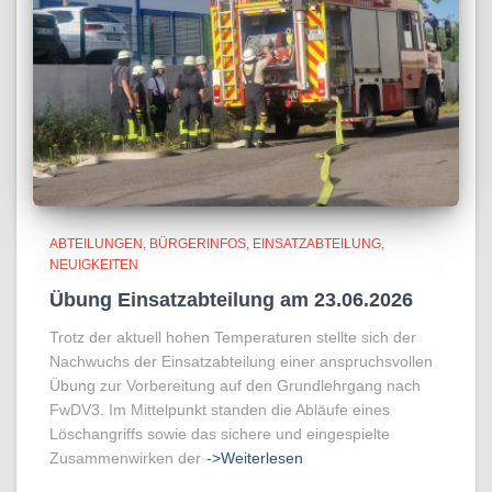
ABTEILUNGEN
BÜRGERINFOS
EINSATZABTEILUNG
NEUIGKEITEN
Übung Einsatzabteilung am 23.06.2026
Trotz der aktuell hohen Temperaturen stellte sich der
Nachwuchs der Einsatzabteilung einer anspruchsvollen
Übung zur Vorbereitung auf den Grundlehrgang nach
FwDV3. Im Mittelpunkt standen die Abläufe eines
Löschangriffs sowie das sichere und eingespielte
Zusammenwirken der
->Weiterlesen