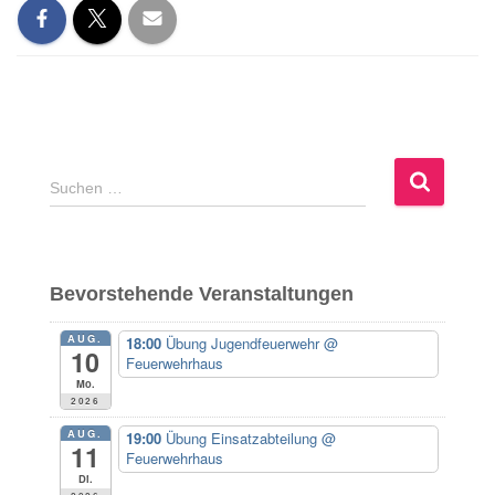
S
Suchen …
u
c
h
e
Bevorstehende Veranstaltungen
n
n
AUG.
18:00
Übung Jugendfeuerwehr
@
a
10
Feuerwehrhaus
c
Mo.
h
2026
:
AUG.
19:00
Übung Einsatzabteilung
@
11
Feuerwehrhaus
Di.