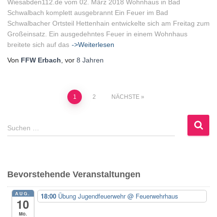
Wiesabden112.de vom 02. März 2018 Wohnhaus in Bad
Schwalbach komplett ausgebrannt Ein Feuer im Bad
Schwalbacher Ortsteil Hettenhain entwickelte sich am Freitag zum
Großeinsatz. Ein ausgedehntes Feuer in einem Wohnhaus
breitete sich auf das
->Weiterlesen
Von
FFW Erbach
, vor
8 Jahren
Seitennummerierung
1
2
NÄCHSTE
der
S
Suchen …
u
Beiträge
c
h
e
Bevorstehende Veranstaltungen
n
n
AUG.
18:00
Übung Jugendfeuerwehr
@ Feuerwehrhaus
a
10
c
Mo.