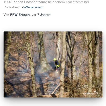
1000 Tonnen Phosphorsäure beladenem Frachtschiff bei
Rüdesheim
->Weiterlesen
Von
FFW Erbach
, vor
7 Jahren