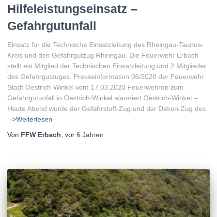
Hilfeleistungseinsatz –
Gefahrgutunfall
Einsatz für die Technische Einsatzleitung des Rheingau-Taunus-
Kreis und den Gefahrgutzug Rheingau. Die Feuerwehr Erbach
stellt ein Mitglied der Technischen Einsatzleitung und 2 Mitglieder
des Gefahrgutzuges. Presseinformation 06/2020 der Feuerwehr
Stadt Oestrich-Winkel vom 17.03.2020 Feuerwehren zum
Gefahrgutunfall in Oestrich-Winkel alarmiert Oestrich-Winkel –
Heute Abend wurde der Gefahrstoff-Zug und der Dekon-Zug des
->Weiterlesen
Von
FFW Erbach
, vor
6 Jahren