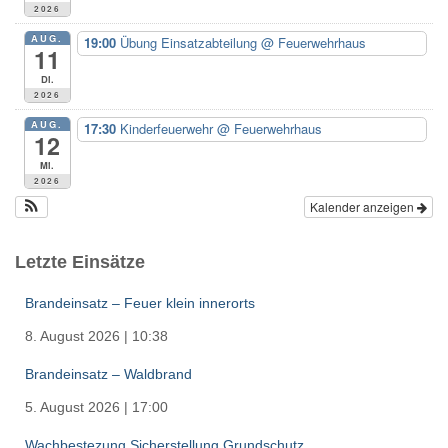
h
2026
:
AUG.
19:00
Übung Einsatzabteilung
@ Feuerwehrhaus
11
Di.
2026
AUG.
17:30
Kinderfeuerwehr
@ Feuerwehrhaus
12
Mi.
2026
Kalender anzeigen
Letzte Einsätze
Brandeinsatz – Feuer klein innerorts
8. August 2026
|
10:38
Brandeinsatz – Waldbrand
5. August 2026
|
17:00
Wachbestezung Sicherstellung Grundschutz