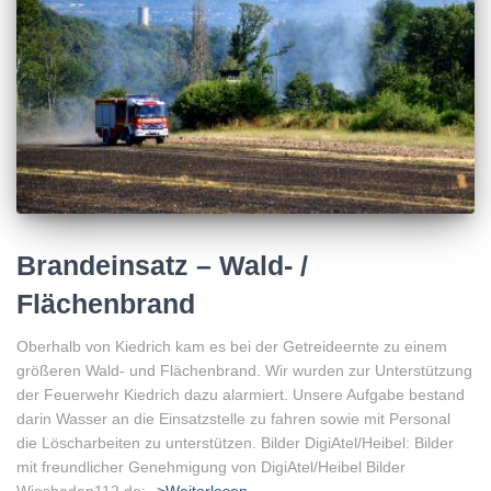
Brandeinsatz – Wald- /
Flächenbrand
Oberhalb von Kiedrich kam es bei der Getreideernte zu einem
größeren Wald- und Flächenbrand. Wir wurden zur Unterstützung
der Feuerwehr Kiedrich dazu alarmiert. Unsere Aufgabe bestand
darin Wasser an die Einsatzstelle zu fahren sowie mit Personal
die Löscharbeiten zu unterstützen. Bilder DigiAtel/Heibel: Bilder
mit freundlicher Genehmigung von DigiAtel/Heibel Bilder
Wiesbaden112.de:
->Weiterlesen