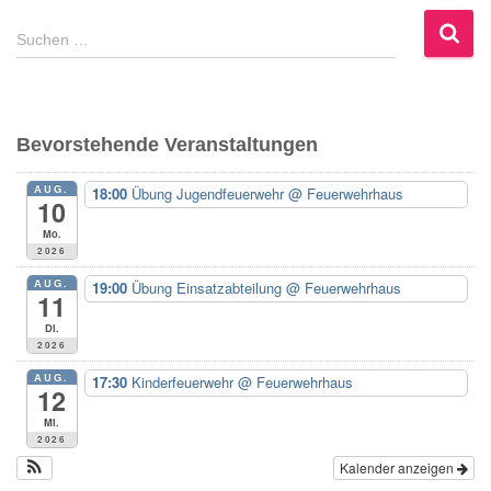
S
Suchen …
u
c
h
e
Bevorstehende Veranstaltungen
n
n
AUG.
18:00
Übung Jugendfeuerwehr
@ Feuerwehrhaus
a
10
c
Mo.
h
2026
:
AUG.
19:00
Übung Einsatzabteilung
@ Feuerwehrhaus
11
Di.
2026
AUG.
17:30
Kinderfeuerwehr
@ Feuerwehrhaus
12
Mi.
2026
Kalender anzeigen