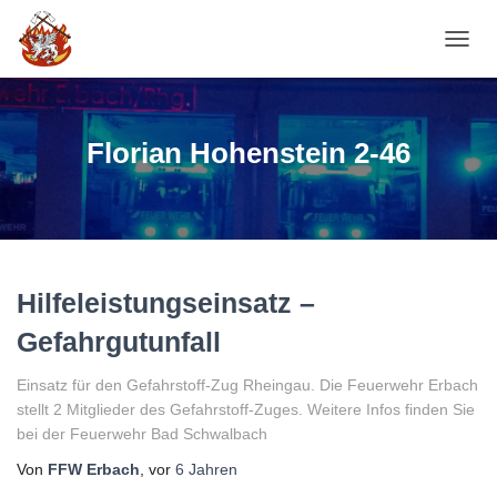
NAVI
Florian Hohenstein 2-46
Hilfeleistungseinsatz –
Gefahrgutunfall
Einsatz für den Gefahrstoff-Zug Rheingau. Die Feuerwehr Erbach
stellt 2 Mitglieder des Gefahrstoff-Zuges. Weitere Infos finden Sie
bei der Feuerwehr Bad Schwalbach
Von
FFW Erbach
, vor
6 Jahren