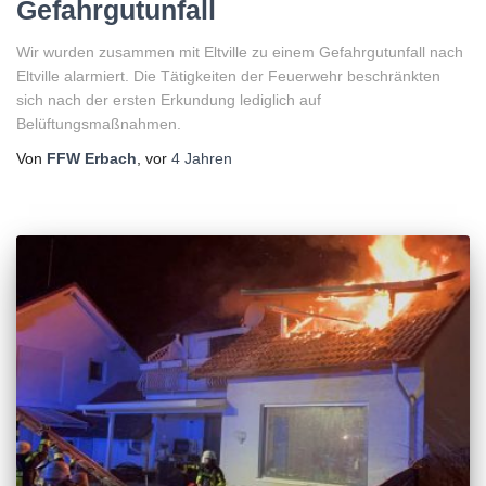
Gefahrgutunfall
Wir wurden zusammen mit Eltville zu einem Gefahrgutunfall nach
Eltville alarmiert. Die Tätigkeiten der Feuerwehr beschränkten
sich nach der ersten Erkundung lediglich auf
Belüftungsmaßnahmen.
Von
FFW Erbach
, vor
4 Jahren