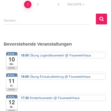
Seitennummerierung
1
2
…
4
NÄCHSTE
der
S
Suchen …
u
Beiträge
c
h
e
Bevorstehende Veranstaltungen
n
n
AUG.
18:00
Übung Jugendfeuerwehr
@ Feuerwehrhaus
a
10
c
Mo.
h
2026
:
AUG.
19:00
Übung Einsatzabteilung
@ Feuerwehrhaus
11
Di.
2026
AUG.
17:30
Kinderfeuerwehr
@ Feuerwehrhaus
12
Mi.
2026