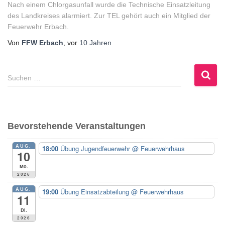
Nach einem Chlorgasunfall wurde die Technische Einsatzleitung
des Landkreises alarmiert. Zur TEL gehört auch ein Mitglied der
Feuerwehr Erbach.
Von
FFW Erbach
, vor
10 Jahren
S
Suchen …
u
c
h
e
Bevorstehende Veranstaltungen
n
n
AUG.
18:00
Übung Jugendfeuerwehr
@ Feuerwehrhaus
a
10
c
Mo.
h
2026
:
AUG.
19:00
Übung Einsatzabteilung
@ Feuerwehrhaus
11
Di.
2026