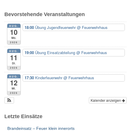
h
e
Bevorstehende Veranstaltungen
n
n
AUG.
18:00
Übung Jugendfeuerwehr
@ Feuerwehrhaus
a
10
c
Mo.
h
2026
:
AUG.
19:00
Übung Einsatzabteilung
@ Feuerwehrhaus
11
Di.
2026
AUG.
17:30
Kinderfeuerwehr
@ Feuerwehrhaus
12
Mi.
2026
Kalender anzeigen
Letzte Einsätze
Brandeinsatz – Feuer klein innerorts