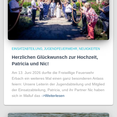
EINSATZABTEILUNG
JUGENDFEUERWEHR
NEUIGKEITEN
Herzlichen Glückwunsch zur Hochzeit,
Patricia und Nic!
Am 13. Juni 2026 durfte die Freiwillige Feuerwehr
Erbach ein weiteres Mal einen ganz besonderen Anlass
feiern: Unsere Leiterin der Jugendabteilung und Mitglied
der Einsatzabteilung, Patricia, und ihr Partner Nic haben
sich in Walluf das
->Weiterlesen