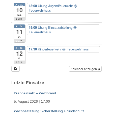
n
AUG.
18:00
Übung Jugendfeuerwehr
@
a
10
Feuerwehrhaus
c
Mo.
h
2026
:
AUG.
19:00
Übung Einsatzabteilung
@
11
Feuerwehrhaus
Di.
2026
AUG.
17:30
Kinderfeuerwehr
@ Feuerwehrhaus
12
Mi.
2026
Kalender anzeigen
Letzte Einsätze
Brandeinsatz – Waldbrand
5. August 2026
|
17:00
Wachbestezung Sicherstellung Grundschutz