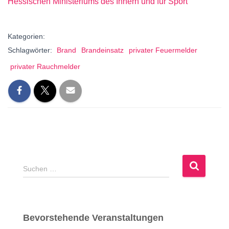
Hessischen Ministeriums des Innern und für Sport
Kategorien:
Schlagwörter:
Brand
Brandeinsatz
privater Feuermelder
privater Rauchmelder
S
Suchen …
u
c
h
e
Bevorstehende Veranstaltungen
n