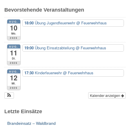
e
Bevorstehende Veranstaltungen
n
n
AUG.
18:00
Übung Jugendfeuerwehr
@ Feuerwehrhaus
a
10
c
Mo.
h
2026
:
AUG.
19:00
Übung Einsatzabteilung
@ Feuerwehrhaus
11
Di.
2026
AUG.
17:30
Kinderfeuerwehr
@ Feuerwehrhaus
12
Mi.
2026
Kalender anzeigen
Letzte Einsätze
Brandeinsatz – Waldbrand