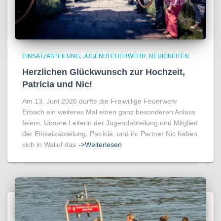
EINSATZABTEILUNG
JUGENDFEUERWEHR
NEUIGKEITEN
Herzlichen Glückwunsch zur Hochzeit,
Patricia und Nic!
Am 13. Juni 2026 durfte die Freiwillige Feuerwehr
Erbach ein weiteres Mal einen ganz besonderen Anlass
feiern: Unsere Leiterin der Jugendabteilung und Mitglied
der Einsatzabteilung, Patricia, und ihr Partner Nic haben
sich in Walluf das
->Weiterlesen