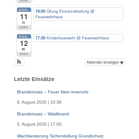
2026
:
AUG.
19:00
Übung Einsatzabteilung
@
11
Feuerwehrhaus
Di.
2026
AUG.
17:30
Kinderfeuerwehr
@ Feuerwehrhaus
12
Mi.
2026
Kalender anzeigen
Letzte Einsätze
Brandeinsatz – Feuer klein innerorts
8. August 2026
|
10:38
Brandeinsatz – Waldbrand
5. August 2026
|
17:00
Wachbestezung Sicherstellung Grundschutz