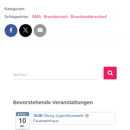
Kategorien:
Schlagwörter:
BMA
Brandeinsatz
Brandmeldereinlauf
S
Suchen …
u
c
h
e
Bevorstehende Veranstaltungen
n
n
AUG.
18:00
Übung Jugendfeuerwehr
@
a
10
Feuerwehrhaus
c
Mo.
h