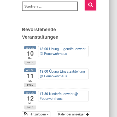
S
u
c
h
e
Bevorstehende
n
Veranstaltungen
n
a
AUG.
18:00
Übung Jugendfeuerwehr
c
10
@ Feuerwehrhaus
h
Mo.
:
2026
AUG.
19:00
Übung Einsatzabteilung
11
@ Feuerwehrhaus
Di.
2026
AUG.
17:30
Kinderfeuerwehr
@
12
Feuerwehrhaus
Mi.
2026
Hinzufügen
Kalender anzeigen