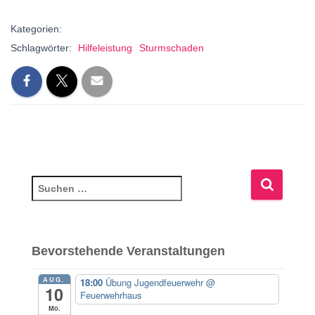
Kategorien:
Schlagwörter:
Hilfeleistung
Sturmschaden
S
u
c
h
e
Bevorstehende Veranstaltungen
n
n
AUG.
18:00
Übung Jugendfeuerwehr
@
10
a
Feuerwehrhaus
c
Mo.