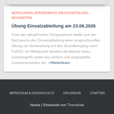
ABTEILUNGEN
BÜRGERINFOS
EINSATZABTEILUNG
NEUIGKEITEN
Übung Einsatzabteilung am 23.06.2026
Trotz der aktuell hohen Temperaturen stellte sich der
Nachwuchs der Einsatzabteilung einer anspruchsvollen
Übung zur Vorbereitung auf den Grundlehrgang nach
FwDV3. Im Mittelpunkt standen die Abläufe eines
Löschangriffs sowie das sichere und eingespielte
Zusammenwirken der
->Weiterlesen
IMPRESSUM & DATENSCHUTZ
FACEBOOK
TWITTER
Hestia | Entwickelt von
ThemeIsle