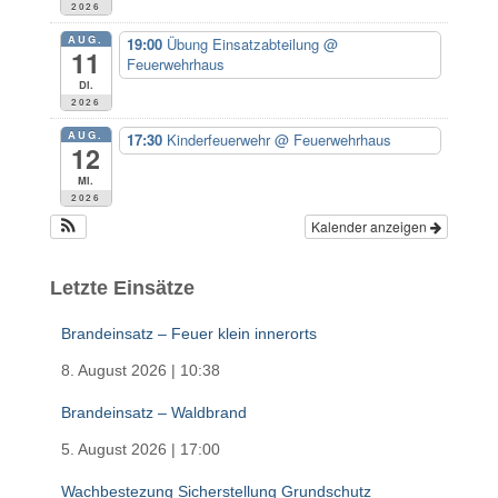
2026
h
:
AUG.
19:00
Übung Einsatzabteilung
@
11
Feuerwehrhaus
Di.
2026
AUG.
17:30
Kinderfeuerwehr
@ Feuerwehrhaus
12
Mi.
2026
Kalender anzeigen
Letzte Einsätze
Brandeinsatz – Feuer klein innerorts
8. August 2026
|
10:38
Brandeinsatz – Waldbrand
5. August 2026
|
17:00
Wachbestezung Sicherstellung Grundschutz