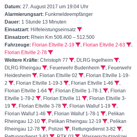
Datum:
27. August 2017 um 19:04 Uhr
Alarmierungsart:
Funkmeldeempfänger
Dauer:
1 Stunde 13 Minuten
Einsatzart:
Hilfeleistungseinsatz
Einsatzort:
Rhein Km 508.400 – 512.500
Fahrzeuge:
Florian Eltville 2-19
,
Florian Eltville 2-63
,
Florian Eltville 2-78
Weitere Kräfte:
Christoph 77
, DLRG Ingelheim
,
DLRG Rheingau
, Feuerwehr Budenheim
, Feuerwehr
Heidesheim
, Florian Eltville 02
, Florian Eltville 1-19-
2
, Florian Eltville 1-19-3
, Florian Eltville 1-46
,
Florian Eltville 1-64
, Florian Eltville 1-78-1
, Florian
Eltville 1-78-2
, Florian Eltville 11
, Florian Eltville 3-
19
, Florian Eltville 3-78
, Florian Walluf 1-19
,
Florian Walluf 1-46
, Florian Walluf 1-78-1
, Pelikan
Rheingau 12-10
, Pelikan Rheingau 12-19
, Pelikan
Rheingau 12-78
, Polizei
, Rettungsdienst 3-82
,
Rettungsdienst 3-83
, RTK 03
, Wasserschutzpolizei