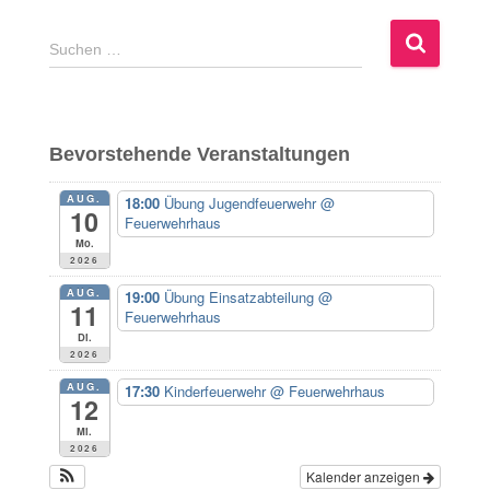
S
Suchen …
u
c
h
e
Bevorstehende Veranstaltungen
n
n
AUG.
18:00
Übung Jugendfeuerwehr
@
a
10
Feuerwehrhaus
c
Mo.
h
2026
:
AUG.
19:00
Übung Einsatzabteilung
@
11
Feuerwehrhaus
Di.
2026
AUG.
17:30
Kinderfeuerwehr
@ Feuerwehrhaus
12
Mi.
2026
Kalender anzeigen