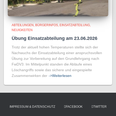
ABTEILUNGEN
BÜRGERINFOS
EINSATZABTEILUNG
NEUIGKEITEN
Übung Einsatzabteilung am 23.06.2026
Trotz der aktuell hohen Temperaturen stellte sich der
Nachwuchs der Einsatzabteilung einer anspruchsvollen
Übung zur Vorbereitung auf den Grundlehrgang nach
FwDV3. Im Mittelpunkt standen die Abläufe eines
Löschangriffs sowie das sichere und eingespielte
Zusammenwirken der
->Weiterlesen
IMPRESSUM & DATENSCHUTZ
FACEBOOK
TWITTER