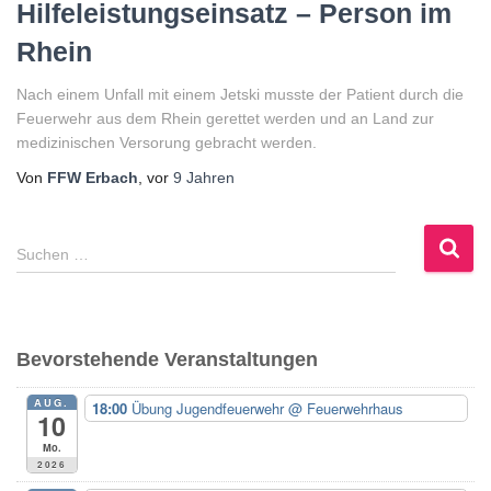
Hilfeleistungseinsatz – Person im
Rhein
Nach einem Unfall mit einem Jetski musste der Patient durch die
Feuerwehr aus dem Rhein gerettet werden und an Land zur
medizinischen Versorung gebracht werden.
Von
FFW Erbach
, vor
9 Jahren
S
Suchen …
u
c
h
e
Bevorstehende Veranstaltungen
n
n
AUG.
18:00
Übung Jugendfeuerwehr
@ Feuerwehrhaus
a
10
c
Mo.
h
2026
: