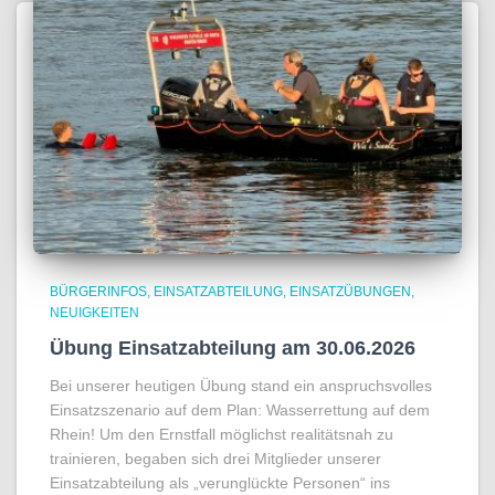
BÜRGERINFOS
EINSATZABTEILUNG
EINSATZÜBUNGEN
NEUIGKEITEN
Übung Einsatzabteilung am 30.06.2026
Bei unserer heutigen Übung stand ein anspruchsvolles
Einsatzszenario auf dem Plan: Wasserrettung auf dem
Rhein! Um den Ernstfall möglichst realitätsnah zu
trainieren, begaben sich drei Mitglieder unserer
Einsatzabteilung als „verunglückte Personen“ ins