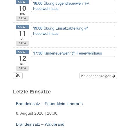
AUG.
18:00
Übung Jugendfeuerwehr
@
a
10
Feuerwehrhaus
c
Mo.
h
2026
:
AUG.
19:00
Übung Einsatzabteilung
@
11
Feuerwehrhaus
Di.
2026
AUG.
17:30
Kinderfeuerwehr
@ Feuerwehrhaus
12
Mi.
2026
Kalender anzeigen
Letzte Einsätze
Brandeinsatz – Feuer klein innerorts
8. August 2026
|
10:38
Brandeinsatz – Waldbrand