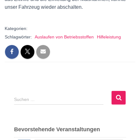
unser Fahrzeug wieder abschalten.
Kategorien:
Schlagwörter:
Auslaufen von Betriebsstoffen
Hilfeleistung
S
Suchen …
u
c
h
e
Bevorstehende Veranstaltungen
n
n