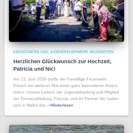
EINSATZABTEILUNG
JUGENDFEUERWEHR
NEUIGKEITEN
Herzlichen Glückwunsch zur Hochzeit,
Patricia und Nic!
Am 13. Juni 2026 durfte die Freiwillige Feuerwehr
Erbach ein weiteres Mal einen ganz besonderen Anlass
feiern: Unsere Leiterin der Jugendabteilung und Mitglied
der Einsatzabteilung, Patricia, und ihr Partner Nic haben
sich in Walluf das
->Weiterlesen