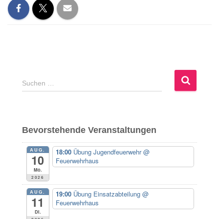
S
Suchen …
u
c
h
e
Bevorstehende Veranstaltungen
n
n
AUG.
18:00
Übung Jugendfeuerwehr
@
a
10
Feuerwehrhaus
c
Mo.
h
2026
:
AUG.
19:00
Übung Einsatzabteilung
@
11
Feuerwehrhaus
Di.