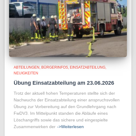
ABTEILUNGEN
BÜRGERINFOS
EINSATZABTEILUNG
NEUIGKEITEN
Übung Einsatzabteilung am 23.06.2026
Trotz der aktuell hohen Temperaturen stellte sich der
Nachwuchs der Einsatzabteilung einer anspruchsvollen
Übung zur Vorbereitung auf den Grundlehrgang nach
FwDV3. Im Mittelpunkt standen die Abläufe eines
Löschangriffs sowie das sichere und eingespielte
Zusammenwirken der
->Weiterlesen