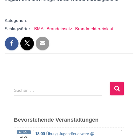
Kategorien:
Schlagwörter:
BMA
Brandeinsatz
Brandmeldereinlauf
S
Suchen …
u
c
h
e
Bevorstehende Veranstaltungen
n
n
AUG.
18:00
Übung Jugendfeuerwehr
@
a