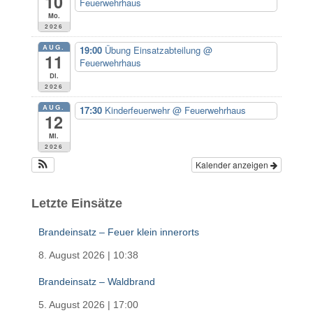
10
Feuerwehrhaus
c
Mo.
h
2026
:
AUG.
19:00
Übung Einsatzabteilung
@
11
Feuerwehrhaus
Di.
2026
AUG.
17:30
Kinderfeuerwehr
@ Feuerwehrhaus
12
Mi.
2026
Kalender anzeigen
Letzte Einsätze
Brandeinsatz – Feuer klein innerorts
8. August 2026
|
10:38
Brandeinsatz – Waldbrand
5. August 2026
|
17:00