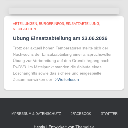
ABTEILUNGEN
BÜRGERINFOS
EINSATZABTEILUNG
NEUIGKEITEN
Übung Einsatzabteilung am 23.06.2026
Trotz der aktuell hohen Temperaturen stellte sich der
Nachwuchs der Einsatzabteilung einer anspruchsvollen
Übung zur Vorbereitung auf den Grundlehrgang nach
FwDV3. Im Mittelpunkt standen die Abläufe eines
Löschangriffs sowie das sichere und eingespielte
Zusammenwirken der
->Weiterlesen
IMPRESSUM & DATENSCHUTZ
FACEBOOK
TWITTER
Hestia | Entwickelt von
ThemeIsle