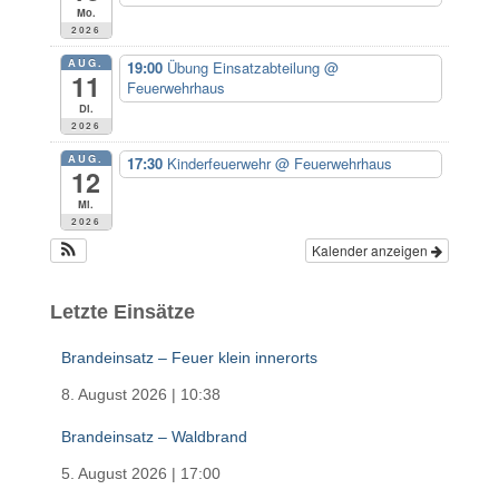
c
Mo.
h
2026
:
AUG.
19:00
Übung Einsatzabteilung
@
11
Feuerwehrhaus
Di.
2026
AUG.
17:30
Kinderfeuerwehr
@ Feuerwehrhaus
12
Mi.
2026
Kalender anzeigen
Letzte Einsätze
Brandeinsatz – Feuer klein innerorts
8. August 2026
|
10:38
Brandeinsatz – Waldbrand
5. August 2026
|
17:00