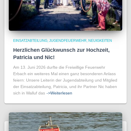
EINSATZABTEILUNG
JUGENDFEUERWEHR
NEUIGKEITEN
Herzlichen Glückwunsch zur Hochzeit,
Patricia und Nic!
Am 13. Juni 2026 durfte die Freiwillige Feuerwehr
Erbach ein weiteres Mal einen ganz besonderen Anlass
feiern: Unsere Leiterin der Jugendabteilung und Mitglied
der Einsatzabteilung, Patricia, und ihr Partner Nic haben
sich in Walluf das
->Weiterlesen