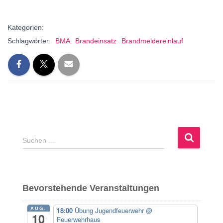
Kategorien:
Schlagwörter:
BMA
Brandeinsatz
Brandmeldereinlauf
S
Suchen …
u
c
h
e
Bevorstehende Veranstaltungen
n
n
AUG.
18:00
Übung Jugendfeuerwehr
@
a
10
Feuerwehrhaus