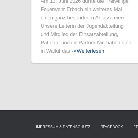
Am 13. Juni 2026 durfte die Freiwillige
Feuerwehr Erbach ein weiteres Mal
einen ganz besonderen Anlass feiern:
Unsere Leiterin der Jugendabteilung
und Mitglied der Einsatzabteilung,
Patricia, und ihr Partner Nic haben sich
in Walluf das
->Weiterlesen
IMPRESSUM & DATENSCHUTZ
FACEBOOK
T