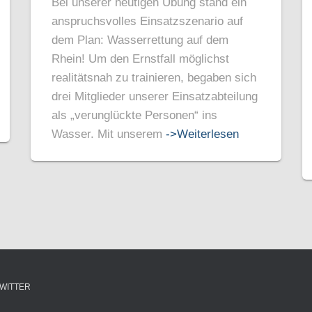
Bei unserer heutigen Übung stand ein
anspruchsvolles Einsatzszenario auf
dem Plan: Wasserrettung auf dem
Rhein! Um den Ernstfall möglichst
realitätsnah zu trainieren, begaben sich
drei Mitglieder unserer Einsatzabteilung
als „verunglückte Personen“ ins
Wasser. Mit unserem
->Weiterlesen
WITTER