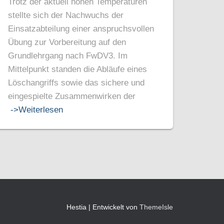
Trotz der aktuell hohen Temperaturen
stellte sich der Nachwuchs der
Einsatzabteilung einer anspruchsvollen
Übung zur Vorbereitung auf den
Grundlehrgang nach FwDV3. Im
Mittelpunkt standen die Abläufe eines
Löschangriffs sowie das sichere und
eingespielte Zusammenwirken der
->Weiterlesen
Hestia | Entwickelt von
ThemeIsle