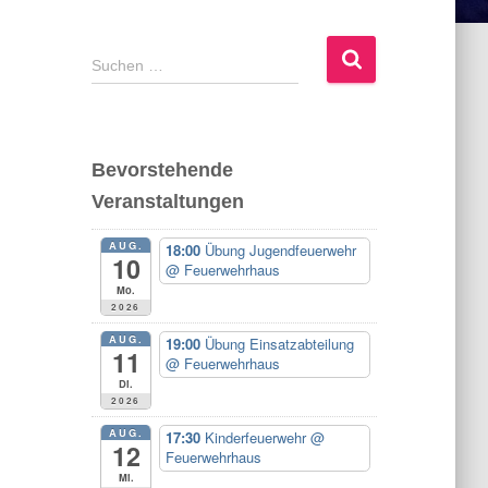
S
Suchen …
u
c
h
e
Bevorstehende
n
Veranstaltungen
n
a
AUG.
c
18:00
Übung Jugendfeuerwehr
10
@ Feuerwehrhaus
h
Mo.
:
2026
AUG.
19:00
Übung Einsatzabteilung
11
@ Feuerwehrhaus
Di.
2026
AUG.
17:30
Kinderfeuerwehr
@
12
Feuerwehrhaus
Mi.