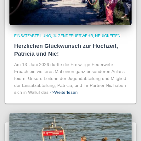
EINSATZABTEILUNG
JUGENDFEUERWEHR
NEUIGKEITEN
Herzlichen Glückwunsch zur Hochzeit,
Patricia und Nic!
Am 13. Juni 2026 durfte die Freiwillige Feuerwehr
Erbach ein weiteres Mal einen ganz besonderen Anlass
feiern: Unsere Leiterin der Jugendabteilung und Mitglied
der Einsatzabteilung, Patricia, und ihr Partner Nic haben
sich in Walluf das
->Weiterlesen