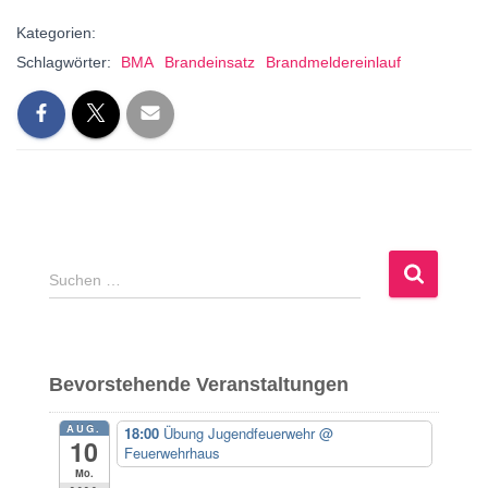
Kategorien:
Schlagwörter:
BMA
Brandeinsatz
Brandmeldereinlauf
S
Suchen …
u
c
h
e
Bevorstehende Veranstaltungen
n
n
AUG.
18:00
Übung Jugendfeuerwehr
@
a
10
Feuerwehrhaus
c
Mo.
h