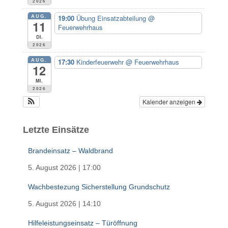
2026
:
AUG.
19:00
Übung Einsatzabteilung
@
11
Feuerwehrhaus
Di.
2026
AUG.
17:30
Kinderfeuerwehr
@ Feuerwehrhaus
12
Mi.
2026
Kalender anzeigen
Letzte Einsätze
Brandeinsatz – Waldbrand
5. August 2026
|
17:00
Wachbestezung Sicherstellung Grundschutz
5. August 2026
|
14:10
Hilfeleistungseinsatz – Türöffnung