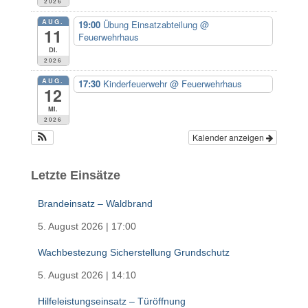
2026
:
AUG.
19:00
Übung Einsatzabteilung
@
11
Feuerwehrhaus
Di.
2026
AUG.
17:30
Kinderfeuerwehr
@ Feuerwehrhaus
12
Mi.
2026
Kalender anzeigen
Letzte Einsätze
Brandeinsatz – Waldbrand
5. August 2026
|
17:00
Wachbestezung Sicherstellung Grundschutz
5. August 2026
|
14:10
Hilfeleistungseinsatz – Türöffnung