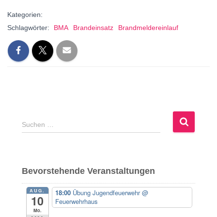
Kategorien:
Schlagwörter:
BMA
Brandeinsatz
Brandmeldereinlauf
S
Suchen …
u
c
h
e
Bevorstehende Veranstaltungen
n
n
AUG.
18:00
Übung Jugendfeuerwehr
@
a
10
Feuerwehrhaus
c
Mo.
h