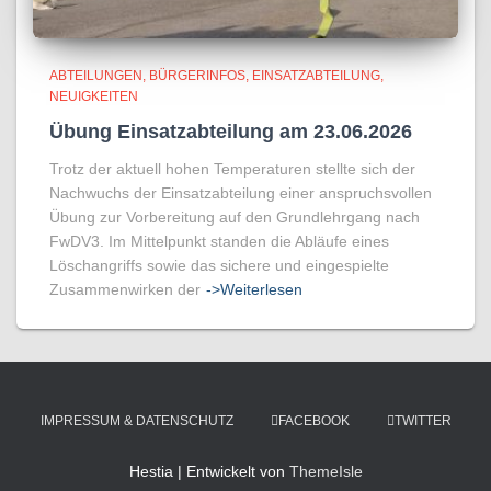
ABTEILUNGEN
BÜRGERINFOS
EINSATZABTEILUNG
NEUIGKEITEN
Übung Einsatzabteilung am 23.06.2026
Trotz der aktuell hohen Temperaturen stellte sich der
Nachwuchs der Einsatzabteilung einer anspruchsvollen
Übung zur Vorbereitung auf den Grundlehrgang nach
FwDV3. Im Mittelpunkt standen die Abläufe eines
Löschangriffs sowie das sichere und eingespielte
Zusammenwirken der
->Weiterlesen
IMPRESSUM & DATENSCHUTZ
FACEBOOK
TWITTER
Hestia | Entwickelt von
ThemeIsle