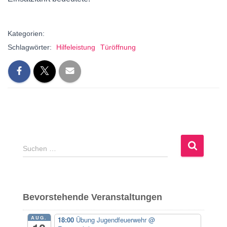
Kategorien:
Schlagwörter:
Hilfeleistung
Türöffnung
S
Suchen …
u
c
h
e
Bevorstehende Veranstaltungen
n
n
AUG.
18:00
Übung Jugendfeuerwehr
@
a