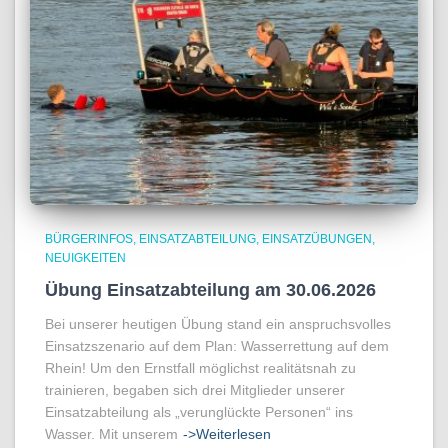
BÜRGERINFOS
EINSATZABTEILUNG
EINSATZÜBUNGEN
NEUIGKEITEN
Übung Einsatzabteilung am 30.06.2026
Bei unserer heutigen Übung stand ein anspruchsvolles
Einsatzszenario auf dem Plan: Wasserrettung auf dem
Rhein! Um den Ernstfall möglichst realitätsnah zu
trainieren, begaben sich drei Mitglieder unserer
Einsatzabteilung als „verunglückte Personen“ ins
Wasser. Mit unserem
->Weiterlesen