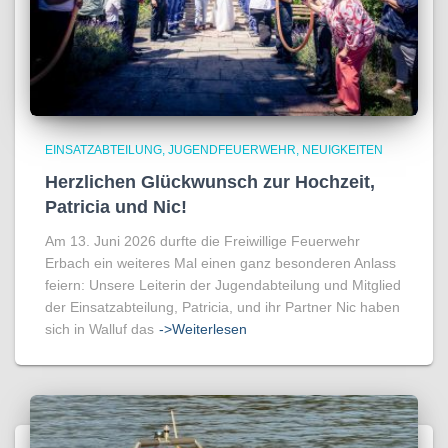
EINSATZABTEILUNG
JUGENDFEUERWEHR
NEUIGKEITEN
Herzlichen Glückwunsch zur Hochzeit,
Patricia und Nic!
Am 13. Juni 2026 durfte die Freiwillige Feuerwehr
Erbach ein weiteres Mal einen ganz besonderen Anlass
feiern: Unsere Leiterin der Jugendabteilung und Mitglied
der Einsatzabteilung, Patricia, und ihr Partner Nic haben
sich in Walluf das
->Weiterlesen