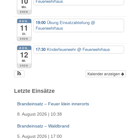
10
Feuerwehrhaus
c
Mo.
h
2026
:
AUG.
19:00
Übung Einsatzabteilung
@
11
Feuerwehrhaus
Di.
2026
AUG.
17:30
Kinderfeuerwehr
@ Feuerwehrhaus
12
Mi.
2026
Kalender anzeigen
Letzte Einsätze
Brandeinsatz – Feuer klein innerorts
8. August 2026
|
10:38
Brandeinsatz – Waldbrand
5. August 2026
|
17:00