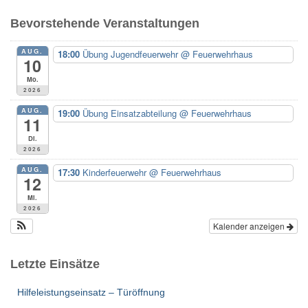
e
Bevorstehende Veranstaltungen
n
n
AUG.
18:00
Übung Jugendfeuerwehr
@ Feuerwehrhaus
a
10
c
Mo.
h
2026
:
AUG.
19:00
Übung Einsatzabteilung
@ Feuerwehrhaus
11
Di.
2026
AUG.
17:30
Kinderfeuerwehr
@ Feuerwehrhaus
12
Mi.
2026
Kalender anzeigen
Letzte Einsätze
Hilfeleistungseinsatz – Türöffnung