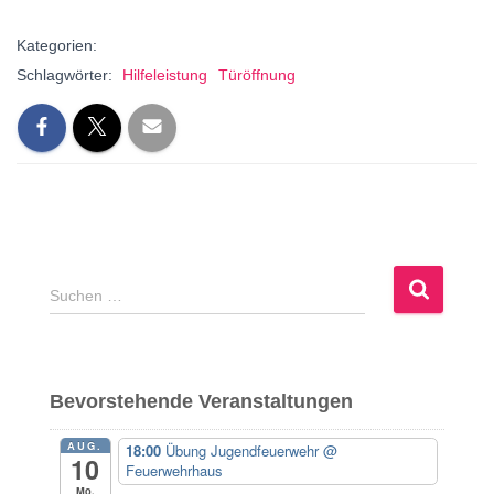
Kategorien:
Schlagwörter:
Hilfeleistung
Türöffnung
S
Suchen …
u
c
h
e
Bevorstehende Veranstaltungen
n
n
AUG.
18:00
Übung Jugendfeuerwehr
@
a
10
Feuerwehrhaus
c
Mo.