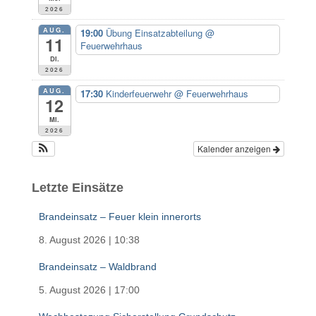
h
2026
:
AUG.
19:00
Übung Einsatzabteilung
@
11
Feuerwehrhaus
Di.
2026
AUG.
17:30
Kinderfeuerwehr
@ Feuerwehrhaus
12
Mi.
2026
Kalender anzeigen
Letzte Einsätze
Brandeinsatz – Feuer klein innerorts
8. August 2026
|
10:38
Brandeinsatz – Waldbrand
5. August 2026
|
17:00