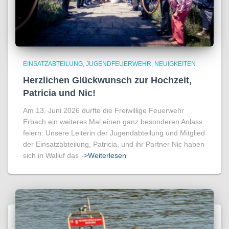
EINSATZABTEILUNG
JUGENDFEUERWEHR
NEUIGKEITEN
Herzlichen Glückwunsch zur Hochzeit,
Patricia und Nic!
Am 13. Juni 2026 durfte die Freiwillige Feuerwehr
Erbach ein weiteres Mal einen ganz besonderen Anlass
feiern: Unsere Leiterin der Jugendabteilung und Mitglied
der Einsatzabteilung, Patricia, und ihr Partner Nic haben
sich in Walluf das
->Weiterlesen