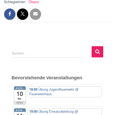
Schlagwörter:
Ölspur
S
Suchen …
u
c
h
e
Bevorstehende Veranstaltungen
n
n
AUG.
18:00
Übung Jugendfeuerwehr
@
a
10
Feuerwehrhaus
c
Mo.
h
2026
:
AUG.
19:00
Übung Einsatzabteilung
@