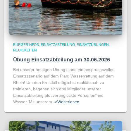
BÜRGERINFOS
EINSATZABTEILUNG
EINSATZÜBUNGEN
NEUIGKEITEN
Übung Einsatzabteilung am 30.06.2026
Bei unserer heutigen Übung stand ein anspruchsvolles
Einsatzszenario auf dem Plan: Wasserrettung auf dem
Rhein! Um den Ernstfall möglichst realitätsnah zu
trainieren, begaben sich drei Mitglieder unserer
Einsatzabteilung als „verunglückte Personen“ ins
Wasser. Mit unserem
->Weiterlesen