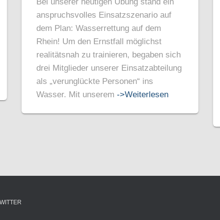
Bei unserer heutigen Übung stand ein
anspruchsvolles Einsatzszenario auf
dem Plan: Wasserrettung auf dem
Rhein! Um den Ernstfall möglichst
realitätsnah zu trainieren, begaben sich
drei Mitglieder unserer Einsatzabteilung
als „verunglückte Personen“ ins
Wasser. Mit unserem
->Weiterlesen
WITTER