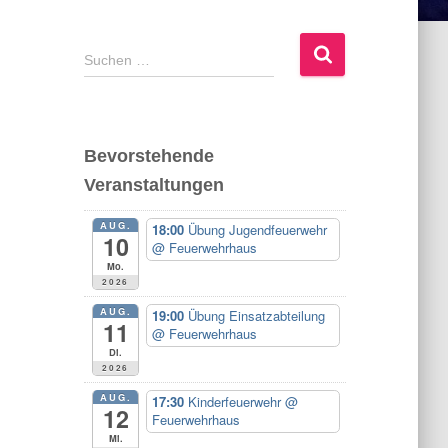
S
Suchen …
u
c
h
e
Bevorstehende
n
Veranstaltungen
n
a
AUG.
c
18:00
Übung Jugendfeuerwehr
10
@ Feuerwehrhaus
h
Mo.
:
2026
AUG.
19:00
Übung Einsatzabteilung
11
@ Feuerwehrhaus
Di.
2026
AUG.
17:30
Kinderfeuerwehr
@
12
Feuerwehrhaus
Mi.