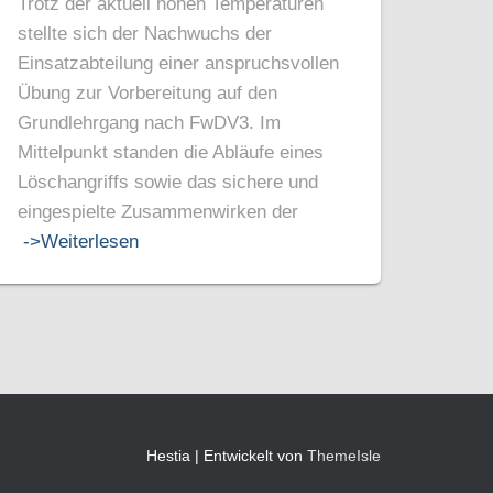
Trotz der aktuell hohen Temperaturen
stellte sich der Nachwuchs der
Einsatzabteilung einer anspruchsvollen
Übung zur Vorbereitung auf den
Grundlehrgang nach FwDV3. Im
Mittelpunkt standen die Abläufe eines
Löschangriffs sowie das sichere und
eingespielte Zusammenwirken der
->Weiterlesen
Hestia | Entwickelt von
ThemeIsle