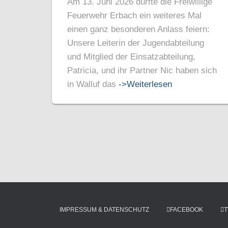
Am 13. Juni 2026 durfte die Freiwillige
Feuerwehr Erbach ein weiteres Mal
einen ganz besonderen Anlass feiern:
Unsere Leiterin der Jugendabteilung
und Mitglied der Einsatzabteilung,
Patricia, und ihr Partner Nic haben sich
in Walluf das
->Weiterlesen
IMPRESSUM & DATENSCHUTZ
FACEBOOK
T