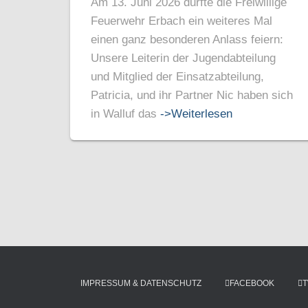
Am 13. Juni 2026 durfte die Freiwillige
Feuerwehr Erbach ein weiteres Mal
einen ganz besonderen Anlass feiern:
Unsere Leiterin der Jugendabteilung
und Mitglied der Einsatzabteilung,
Patricia, und ihr Partner Nic haben sich
in Walluf das
->Weiterlesen
IMPRESSUM & DATENSCHUTZ
FACEBOOK
T