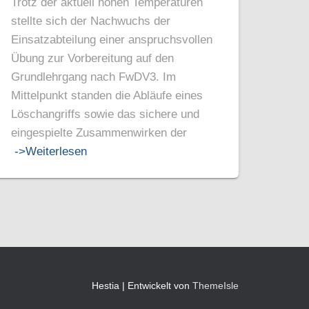
Trotz der aktuell hohen Temperaturen
stellte sich der Nachwuchs der
Einsatzabteilung einer anspruchsvollen
Übung zur Vorbereitung auf den
Grundlehrgang nach FwDV3. Im
Mittelpunkt standen die Abläufe eines
Löschangriffs sowie das sichere und
eingespielte Zusammenwirken der
->Weiterlesen
Hestia | Entwickelt von
ThemeIsle