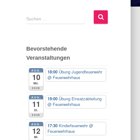
S
Suchen …
u
c
h
e
Bevorstehende
n
Veranstaltungen
n
a
AUG.
c
18:00
Übung Jugendfeuerwehr
10
@ Feuerwehrhaus
h
Mo.
:
2026
AUG.
19:00
Übung Einsatzabteilung
11
@ Feuerwehrhaus
Di.
2026
AUG.
17:30
Kinderfeuerwehr
@
12
Feuerwehrhaus
Mi.