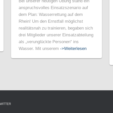
Bei unserer heutigen Übung stand ein
anspruchsvolles Einsatzszenario auf
dem Plan: Wasserrettung auf dem
Rhein! Um den Ernstfall möglichst
realitätsnah zu trainieren, begaben sich
drei Mitglieder unserer Einsatzabteilung
als „verunglückte Personen“ ins
Wasser. Mit unserem
->Weiterlesen
WITTER