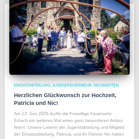
EINSATZABTEILUNG
JUGENDFEUERWEHR
NEUIGKEITEN
Herzlichen Glückwunsch zur Hochzeit,
Patricia und Nic!
Am 13. Juni 2026 durfte die Freiwillige Feuerwehr
Erbach ein weiteres Mal einen ganz besonderen Anlass
feiern: Unsere Leiterin der Jugendabteilung und Mitglied
der Einsatzabteilung, Patricia, und ihr Partner Nic haben