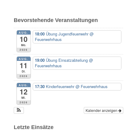
c
h
e
Bevorstehende Veranstaltungen
n
n
AUG.
18:00
Übung Jugendfeuerwehr
@
a
10
Feuerwehrhaus
c
Mo.
h
2026
:
AUG.
19:00
Übung Einsatzabteilung
@
11
Feuerwehrhaus
Di.
2026
AUG.
17:30
Kinderfeuerwehr
@ Feuerwehrhaus
12
Mi.
2026
Kalender anzeigen
Letzte Einsätze