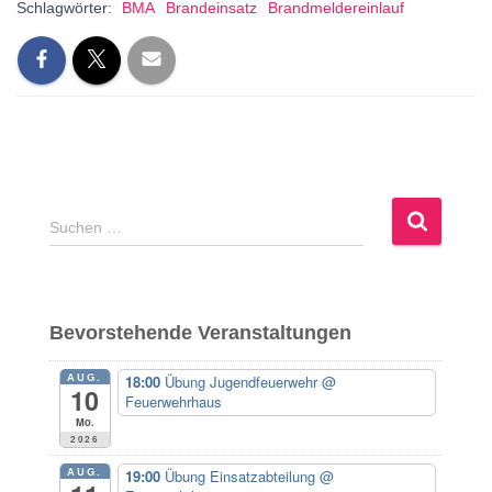
Schlagwörter:
BMA
Brandeinsatz
Brandmeldereinlauf
S
Suchen …
u
c
h
e
Bevorstehende Veranstaltungen
n
n
AUG.
18:00
Übung Jugendfeuerwehr
@
a
10
Feuerwehrhaus
c
Mo.
h
2026
:
AUG.
19:00
Übung Einsatzabteilung
@