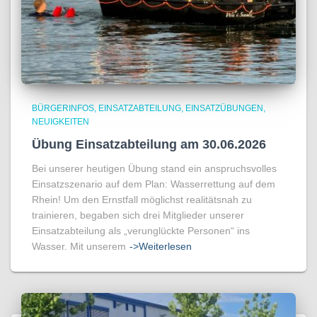
BÜRGERINFOS
EINSATZABTEILUNG
EINSATZÜBUNGEN
NEUIGKEITEN
Übung Einsatzabteilung am 30.06.2026
Bei unserer heutigen Übung stand ein anspruchsvolles
Einsatzszenario auf dem Plan: Wasserrettung auf dem
Rhein! Um den Ernstfall möglichst realitätsnah zu
trainieren, begaben sich drei Mitglieder unserer
Einsatzabteilung als „verunglückte Personen“ ins
Wasser. Mit unserem
->Weiterlesen