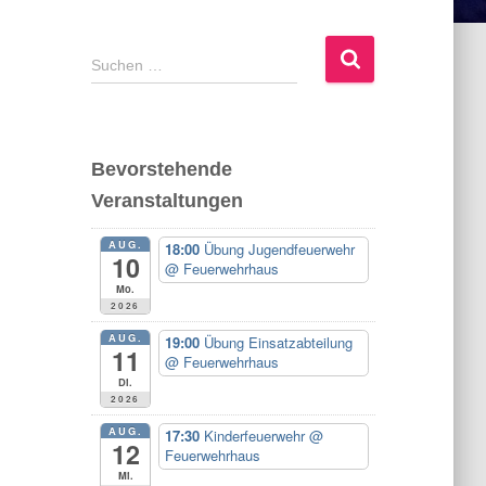
S
Suchen …
u
c
h
e
Bevorstehende
n
Veranstaltungen
n
a
AUG.
c
18:00
Übung Jugendfeuerwehr
10
@ Feuerwehrhaus
h
Mo.
:
2026
AUG.
19:00
Übung Einsatzabteilung
11
@ Feuerwehrhaus
Di.
2026
AUG.
17:30
Kinderfeuerwehr
@
12
Feuerwehrhaus
Mi.