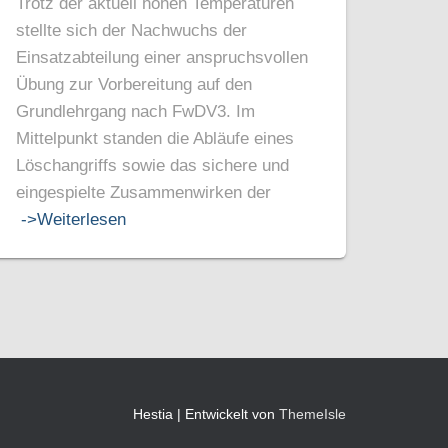
Trotz der aktuell hohen Temperaturen
stellte sich der Nachwuchs der
Einsatzabteilung einer anspruchsvollen
Übung zur Vorbereitung auf den
Grundlehrgang nach FwDV3. Im
Mittelpunkt standen die Abläufe eines
Löschangriffs sowie das sichere und
eingespielte Zusammenwirken der
->Weiterlesen
Hestia | Entwickelt von
ThemeIsle