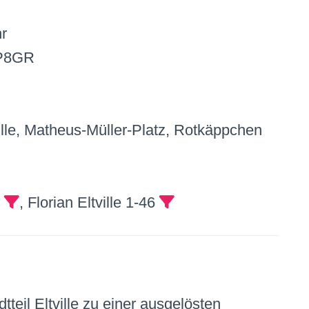
r
 P8GR
ille, Matheus-Müller-Platz, Rotkäppchen
0
, Florian Eltville 1-46
eil Eltville zu einer ausgelösten