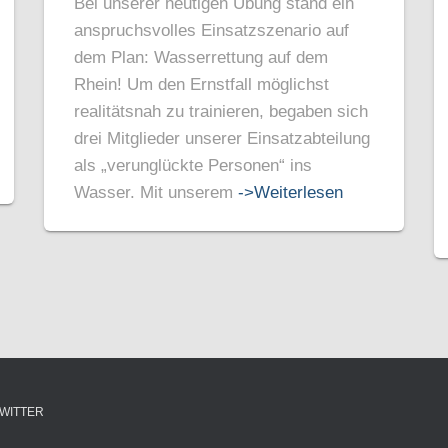
Bei unserer heutigen Übung stand ein
anspruchsvolles Einsatzszenario auf
dem Plan: Wasserrettung auf dem
Rhein! Um den Ernstfall möglichst
realitätsnah zu trainieren, begaben sich
drei Mitglieder unserer Einsatzabteilung
als „verunglückte Personen“ ins
Wasser. Mit unserem
->Weiterlesen
WITTER