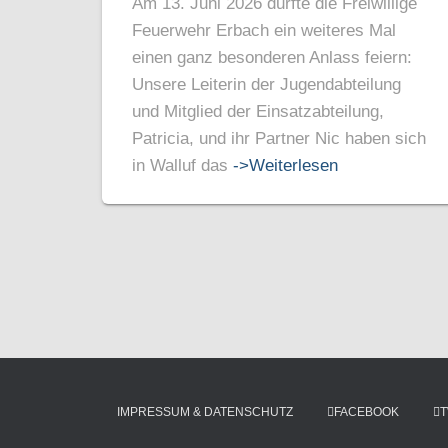
Am 13. Juni 2026 durfte die Freiwillige
Feuerwehr Erbach ein weiteres Mal
einen ganz besonderen Anlass feiern:
Unsere Leiterin der Jugendabteilung
und Mitglied der Einsatzabteilung,
Patricia, und ihr Partner Nic haben sich
in Walluf das
->Weiterlesen
IMPRESSUM & DATENSCHUTZ
FACEBOOK
T