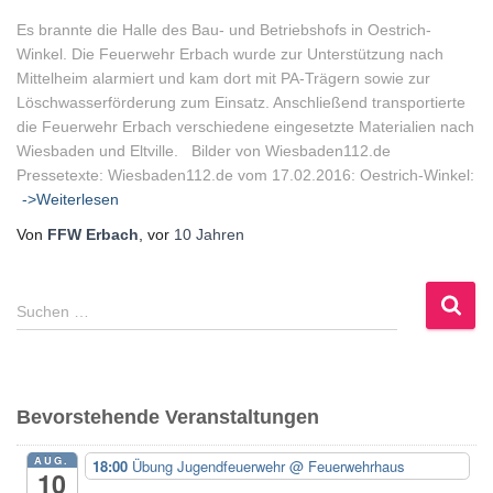
Es brannte die Halle des Bau- und Betriebshofs in Oestrich-
Winkel. Die Feuerwehr Erbach wurde zur Unterstützung nach
Mittelheim alarmiert und kam dort mit PA-Trägern sowie zur
Löschwasserförderung zum Einsatz. Anschließend transportierte
die Feuerwehr Erbach verschiedene eingesetzte Materialien nach
Wiesbaden und Eltville. Bilder von Wiesbaden112.de
Pressetexte: Wiesbaden112.de vom 17.02.2016: Oestrich-Winkel:
->Weiterlesen
Von
FFW Erbach
, vor
10 Jahren
S
Suchen …
u
c
h
e
Bevorstehende Veranstaltungen
n
n
AUG.
18:00
Übung Jugendfeuerwehr
@ Feuerwehrhaus
a
10