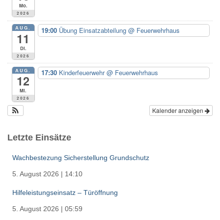
c
Mo.
h
2026
:
AUG.
19:00
Übung Einsatzabteilung
@ Feuerwehrhaus
11
Di.
2026
AUG.
17:30
Kinderfeuerwehr
@ Feuerwehrhaus
12
Mi.
2026
Kalender anzeigen
Letzte Einsätze
Wachbestezung Sicherstellung Grundschutz
5. August 2026
|
14:10
Hilfeleistungseinsatz – Türöffnung
5. August 2026
|
05:59