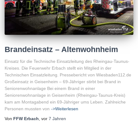
Brandeinsatz – Altenwohnheim
Einsatz für die Technische Einsatzleitung des Rheingau-Taunus-
Kreises. Die Feuerwehr Erbach stellt ein Mitglied in der
Technischen Einsatzleitung. Pressebericht von Wiesbaden112.de
Großeinsatz in Geisenheim – 69-Jähriger stirbt bei Brand in
Seniorenwohnanlage Bei einem Brand in einer
Seniorenwohnanlage in Geisenheim (Rheingau-Taunus-Kreis)
kam am Montagabend ein 69-Jähriger ums Leben. Zahlreiche
Personen mussten von
->Weiterlesen
Von
FFW Erbach
, vor
7 Jahren