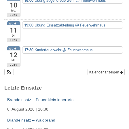
18:00
Übung Jugendfeuerwehr
@ Feuerwehrhaus
a
10
c
Mo.
h
2026
:
AUG.
19:00
Übung Einsatzabteilung
@ Feuerwehrhaus
11
Di.
2026
AUG.
17:30
Kinderfeuerwehr
@ Feuerwehrhaus
12
Mi.
2026
Kalender anzeigen
Letzte Einsätze
Brandeinsatz – Feuer klein innerorts
8. August 2026
|
10:38
Brandeinsatz – Waldbrand