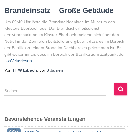
Brandeinsatz – Große Gebäude
Um 09:40 Uhr löste die Brandmeldeanlage im Museum des
Klosters Eberbach aus. Der Brandsicherheitsdienst
der Veranstaltung im Kloster Eberbach meldete sich über den
Notruf in der Zentralen Leitstelle und gibt an, dass es im Bereich
der Basilika zu einem Brand im Dachbereich gekommen ist. Er
gibt weiterhin an, dass im Bereich der Basilika zum Zeitpunkt der
->Weiterlesen
Von
FFW Erbach
, vor
8 Jahren
S
Suchen …
u
c
h
e
Bevorstehende Veranstaltungen
n
n
AUG.