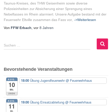
Taunus-Kreises, des THW Geisenheim sowie diverse
Polizeieinheiten zur Absicherung einer Sprengung eines
Nebelfasses im Rhein alarmiert. Unsere Aufgabe bestand mit der
Feuerwehr Eltville zusammen das Fass vor,
->Weiterlesen
Von
FFW Erbach
, vor
8 Jahren
S
Suchen …
u
c
h
e
Bevorstehende Veranstaltungen
n
n
AUG.
18:00
Übung Jugendfeuerwehr
@ Feuerwehrhaus
a
10
c
Mo.
h
2026
:
AUG.
19:00
Übung Einsatzabteilung
@ Feuerwehrhaus
11
Di.