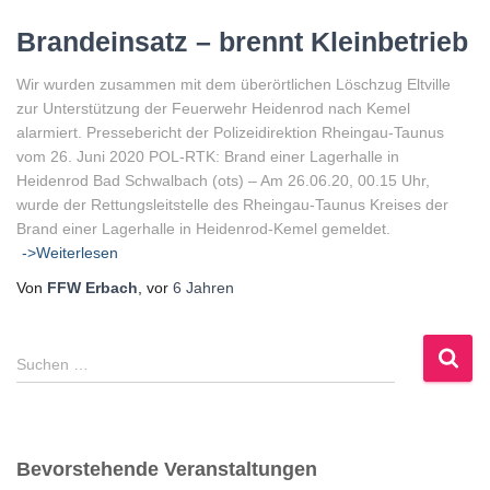
Brandeinsatz – brennt Kleinbetrieb
Wir wurden zusammen mit dem überörtlichen Löschzug Eltville
zur Unterstützung der Feuerwehr Heidenrod nach Kemel
alarmiert. Pressebericht der Polizeidirektion Rheingau-Taunus
vom 26. Juni 2020 POL-RTK: Brand einer Lagerhalle in
Heidenrod Bad Schwalbach (ots) – Am 26.06.20, 00.15 Uhr,
wurde der Rettungsleitstelle des Rheingau-Taunus Kreises der
Brand einer Lagerhalle in Heidenrod-Kemel gemeldet.
->Weiterlesen
Von
FFW Erbach
, vor
6 Jahren
S
Suchen …
u
c
h
e
Bevorstehende Veranstaltungen
n