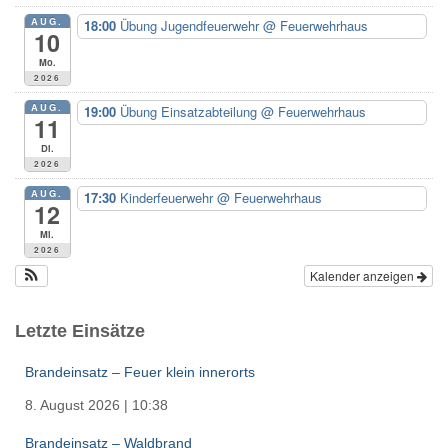
n
AUG.
18:00
Übung Jugendfeuerwehr
@ Feuerwehrhaus
a
10
c
Mo.
h
2026
:
AUG.
19:00
Übung Einsatzabteilung
@ Feuerwehrhaus
11
Di.
2026
AUG.
17:30
Kinderfeuerwehr
@ Feuerwehrhaus
12
Mi.
2026
Kalender anzeigen
Letzte Einsätze
Brandeinsatz – Feuer klein innerorts
8. August 2026
|
10:38
Brandeinsatz – Waldbrand