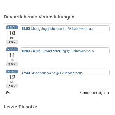
c
h
e
Bevorstehende Veranstaltungen
n
n
AUG.
18:00
Übung Jugendfeuerwehr
@ Feuerwehrhaus
a
10
c
Mo.
h
2026
:
AUG.
19:00
Übung Einsatzabteilung
@ Feuerwehrhaus
11
Di.
2026
AUG.
17:30
Kinderfeuerwehr
@ Feuerwehrhaus
12
Mi.
2026
Kalender anzeigen
Letzte Einsätze