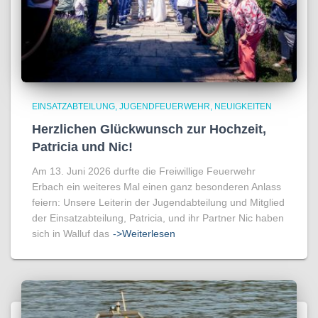
EINSATZABTEILUNG
JUGENDFEUERWEHR
NEUIGKEITEN
Herzlichen Glückwunsch zur Hochzeit,
Patricia und Nic!
Am 13. Juni 2026 durfte die Freiwillige Feuerwehr
Erbach ein weiteres Mal einen ganz besonderen Anlass
feiern: Unsere Leiterin der Jugendabteilung und Mitglied
der Einsatzabteilung, Patricia, und ihr Partner Nic haben
sich in Walluf das
->Weiterlesen