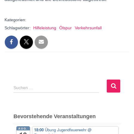
Kategorien:
Schlagwörter:
Hilfeleistung
Ölspur
Verkehrsunfall
S
Suchen …
u
c
h
e
Bevorstehende Veranstaltungen
n
n
AUG.
18:00
Übung Jugendfeuerwehr
@
a