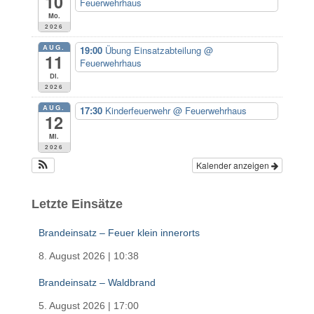
10
Feuerwehrhaus
c
Mo.
h
2026
:
AUG.
19:00
Übung Einsatzabteilung
@
11
Feuerwehrhaus
Di.
2026
AUG.
17:30
Kinderfeuerwehr
@ Feuerwehrhaus
12
Mi.
2026
Kalender anzeigen
Letzte Einsätze
Brandeinsatz – Feuer klein innerorts
8. August 2026
|
10:38
Brandeinsatz – Waldbrand
5. August 2026
|
17:00