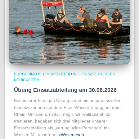
BÜRGERINFOS
EINSATZABTEILUNG
EINSATZÜBUNGEN
NEUIGKEITEN
Übung Einsatzabteilung am 30.06.2026
Bei unserer heutigen Übung stand ein anspruchsvolles
Einsatzszenario auf dem Plan: Wasserrettung auf dem
Rhein! Um den Ernstfall möglichst realitätsnah zu
trainieren, begaben sich drei Mitglieder unserer
Einsatzabteilung als „verunglückte Personen“ ins
Wasser. Mit unserem
->Weiterlesen