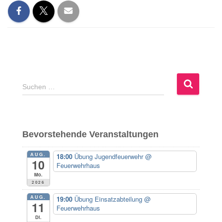
S
Suchen …
u
c
h
e
Bevorstehende Veranstaltungen
n
n
AUG.
18:00
Übung Jugendfeuerwehr
@
a
10
Feuerwehrhaus
c
Mo.
h
2026
:
AUG.
19:00
Übung Einsatzabteilung
@
11
Feuerwehrhaus
Di.