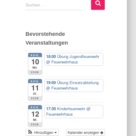
S
Suchen …
u
c
h
e
Bevorstehende
n
Veranstaltungen
n
a
AUG.
c
18:00
Übung Jugendfeuerwehr
10
@ Feuerwehrhaus
h
Mo.
:
2026
AUG.
19:00
Übung Einsatzabteilung
11
@ Feuerwehrhaus
Di.
2026
AUG.
17:30
Kinderfeuerwehr
@
12
Feuerwehrhaus
Mi.
2026
Hinzufügen
Kalender anzeigen