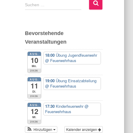
S
Suchen …
u
c
h
e
Bevorstehende
n
Veranstaltungen
n
a
AUG.
c
18:00
Übung Jugendfeuerwehr
10
@ Feuerwehrhaus
h
Mo.
:
2026
AUG.
19:00
Übung Einsatzabteilung
11
@ Feuerwehrhaus
Di.
2026
AUG.
17:30
Kinderfeuerwehr
@
12
Feuerwehrhaus
Mi.
2026
Hinzufügen
Kalender anzeigen