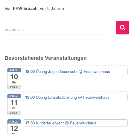
Von
FFW Erbach
, vor
8 Jahren
S
Suchen …
u
c
h
e
Bevorstehende Veranstaltungen
n
n
AUG.
18:00
Übung Jugendfeuerwehr
@ Feuerwehrhaus
a
10
c
Mo.
h
2026
:
AUG.
19:00
Übung Einsatzabteilung
@ Feuerwehrhaus
11
Di.
2026
AUG.
17:30
Kinderfeuerwehr
@ Feuerwehrhaus
12
Mi.