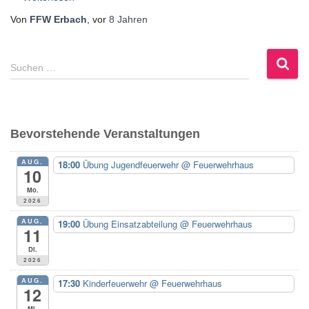
Von
FFW Erbach
, vor
8 Jahren
S
Suchen …
u
c
h
e
Bevorstehende Veranstaltungen
n
n
AUG.
18:00
Übung Jugendfeuerwehr
@ Feuerwehrhaus
a
10
c
Mo.
h
2026
:
AUG.
19:00
Übung Einsatzabteilung
@ Feuerwehrhaus
11
Di.
2026
AUG.
17:30
Kinderfeuerwehr
@ Feuerwehrhaus
12
Mi.