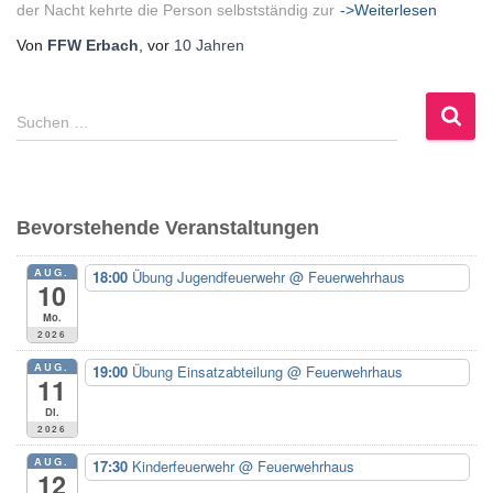
der Nacht kehrte die Person selbstständig zur
->Weiterlesen
Von
FFW Erbach
, vor
10 Jahren
S
Suchen …
u
c
h
e
Bevorstehende Veranstaltungen
n
n
AUG.
18:00
Übung Jugendfeuerwehr
@ Feuerwehrhaus
a
10
c
Mo.
h
2026
:
AUG.
19:00
Übung Einsatzabteilung
@ Feuerwehrhaus
11
Di.
2026
AUG.
17:30
Kinderfeuerwehr
@ Feuerwehrhaus
12