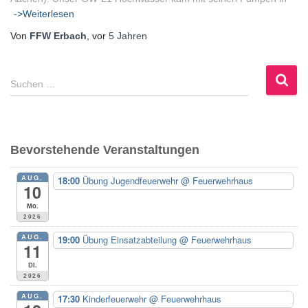
->Weiterlesen
Von
FFW Erbach
, vor
5 Jahren
S
Suchen …
u
c
h
e
Bevorstehende Veranstaltungen
n
n
AUG.
18:00
Übung Jugendfeuerwehr
@ Feuerwehrhaus
a
10
c
Mo.
h
2026
:
AUG.
19:00
Übung Einsatzabteilung
@ Feuerwehrhaus
11
Di.
2026
AUG.
17:30
Kinderfeuerwehr
@ Feuerwehrhaus