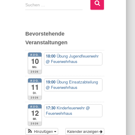
S
Suchen …
u
c
h
e
Bevorstehende
n
Veranstaltungen
n
a
AUG.
c
18:00
Übung Jugendfeuerwehr
10
@ Feuerwehrhaus
h
Mo.
:
2026
AUG.
19:00
Übung Einsatzabteilung
11
@ Feuerwehrhaus
Di.
2026
AUG.
17:30
Kinderfeuerwehr
@
12
Feuerwehrhaus
Mi.
2026
Hinzufügen
Kalender anzeigen